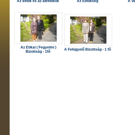
Az elnök és az alelnökök
Az Elnökség
A V
Az Etikai ( Fegyelmi )
A Felügyelő Bizottság - 1 fő
Bizottság - 1fő