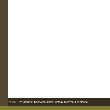
© 2011 Nyugdíjasok Szervezeteinek Somogy Megyei Szövetsége