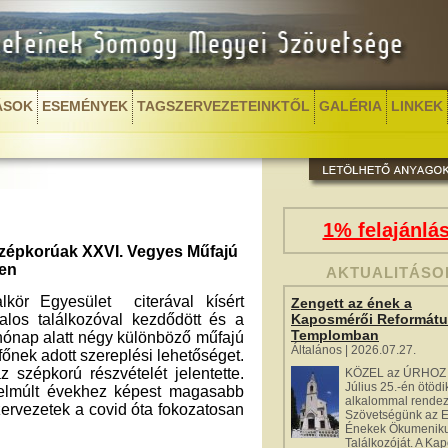
ÁSOK
ESEMÉNYEK
TAGSZERVEZETEINKTŐL
GALÉRIA
LINKEK
1% felajánlá
Szépkorúak XXVI. Vegyes Műfajú
ben
AKTUALITÁSO
kör Egyesület citerával kísért
Zengett az ének a
alos találkozóval kezdődött és a
Kaposmérői Reformát
Templomban
 hónap alatt négy különböző műfajú
Általános | 2026.07.27.
őnek adott szereplési lehetőséget.
 szépkorú részvételét jelentette.
KÖZEL az ÚRHOZ 
Július 25.-én ötödi
elmúlt évekhez képest magasabb
alkalommal rende
szervezetek a covid óta fokozatosan
Szövetségünk az 
Énekek Ökumenik
Találkozóját. A Ka