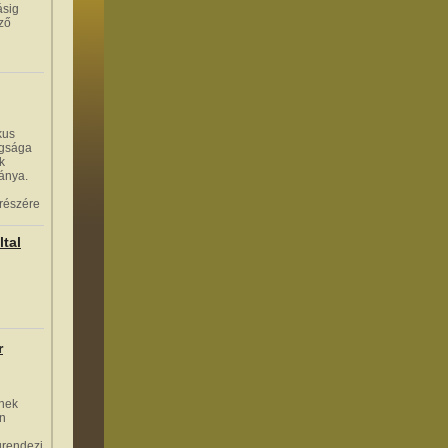
ásig
ező
kus
agsága
k
ránya.
 részére
ltal
r
nek
én
grendezi