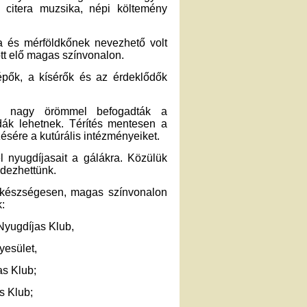
 citera muzsika, népi költemény
a és mérföldkőnek nevezhető volt
tt elő magas színvonalon.
lépők, a kísérők és az érdeklődők
nen nagy örömmel befogadták a
dák lehetnek. Térítés mentesen a
sére a kutúrális intézményeiket.
 nyugdíjasait a gálákra. Közülük
edezhettünk.
, készségesen, magas színvonalon
k:
Nyugdíjas Klub,
esület,
as Klub;
s Klub;