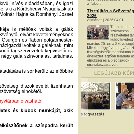
kívül nívós előadásában, és igazi
a Tábort
e, aki a Kőröshegyi Nyugdíjasklub
Tisztújítás a Szövetsé
i Molnár Hajnalka Romhányi József
2026
Általános | 2026.04.01.
Több mint het
ája is méltóak voltak a gálák
százalékos
zvénytől elvárt követelményeknek
részvétellel tar
n Csurgón és Tabon polgármester-
küldöttgyűlést
március 25.-én a Szövetségü
 házigazdái voltak a gáláknak, mint
Mivel a négy éve megválaszt
dő tagszervezetek képviselői is.
tisztségviselők mandátuma le
négy gála színvonalas, tartalmas,
értekezlet legfőbb feladata a
elnökség és a bizottságok
újraválasztása volt.
adására is sor került: az előbbire
LEGÚJABB KÉP
övetség díszoklevelét tizenhatan
 szövetség elnökétől.
yvtárban olvasható!
etek és klubok munkáját, akik
És fogyasztás
elkészítőnek a színpadra került