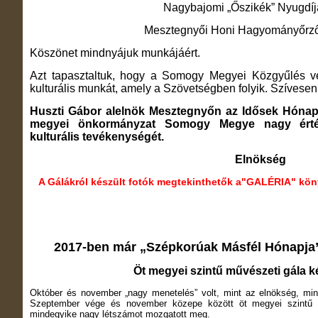
Nagybajomi „Őszikék” Nyugdíj
Mesztegnyői Honi Hagyományőrző
Köszönet mindnyájuk munkájáért.
Azt tapasztaltuk, hogy a Somogy Megyei Közgyűlés veze
kulturális munkát, amely a Szövetségben folyik. Szívesen
Huszti Gábor alelnök Mesztegnyőn az Idősek Hónap
megyei önkormányzat Somogy Megye nagy érték
kulturális tevékenységét.
Elnökség
A Gálákról készült fotók megtekinthetők a"GALÉRIA" köny
2017-ben már „Szépkorúak Másfél Hónapja”
Öt megyei szintű művészeti gála ké
Október és november „nagy menetelés” volt, mint az elnökség, min
Szeptember vége és november közepe között öt megyei szintű 
mindegyike nagy létszámot mozgatott meg.