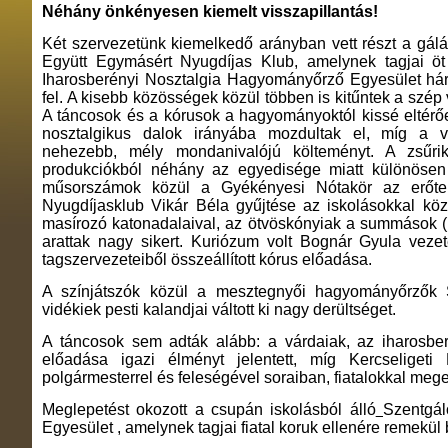
Néhány önkényesen kiemelt visszapillantás!
Két szervezetünk kiemelkedő arányban vett részt a gálá
Együtt Egymásért Nyugdíjas Klub, amelynek tagjai öt
Iharosberényi Nosztalgia Hagyományőrző Egyesület há
fel. A kisebb közösségek közül többen is kitűntek a szé
A táncosok és a kórusok a hagyományoktól kissé eltérő
nosztalgikus dalok irányába mozdultak el, míg a v
nehezebb, mély mondanivalójú költeményt. A zsűrik
produkciókból néhány az egyedisége miatt különöse
műsorszámok közül a Gyékényesi Nótakör az erőtelj
Nyugdíjasklub Vikár Béla gyűjtése az iskolásokkal kö
masírozó katonadalaival, az ötvöskónyiak a summások 
arattak nagy sikert. Kuriózum volt Bognár Gyula vezet
tagszervezeteiből összeállított kórus előadása.
A színjátszók közül a mesztegnyői hagyományőrzők 
vidékiek pesti kalandjai váltott ki nagy derültséget.
A táncosok sem adták alább: a várdaiak, az iharosbe
előadása igazi élményt jelentett, míg Kercseliget
polgármesterrel és feleségével soraiban, fiatalokkal mege
Meglepetést okozott a csupán iskolásból álló
Szentgál
Egyesület , amelynek tagjai fiatal koruk ellenére remekül