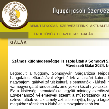
BEMUTATKOZÁS
SZERVEZETEINK
AKTUALIT
ELÉRHETŐSÉG
DÍJAZOTTAK
GÁLÁK
GÁLÁK
Számos különlegességgel is szolgáltak a Somogyi 
Művészeti Gálái 2024.-
Legördült a függöny, Somogyvári Sárgarózsa Népdal
hangulatos előadásával véget értek a taszári katonad
nagybajomi gálával zárult kulturális bemutatók. - Másfél
vármegyei gálát rendeztünk, amelyeken közel nyolcszáz f
Ez a kistérségi bemutatókkal együtt mintegy ezerötszáz
Egybehangzó vélemények szerint a műsorszámok az 
színvonalúak voltak, amely azt is bizonyítja, hogy a tag
magukhoz tértek és a klubélet is mozgalmasabb lett.