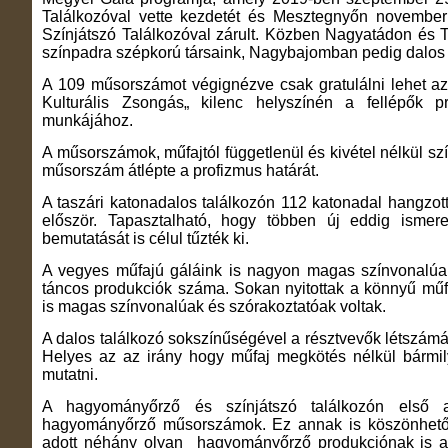
Találkozóval vette kezdetét és Mesztegnyőn novembe
Színjátszó Találkozóval zárult. Közben Nagyatádon és 
színpadra szépkorú társaink, Nagybajomban pedig dalos ta
A 109 műsorszámot végignézve csak gratulálni lehet az 
Kulturális Zsongás„ kilenc helyszínén a fellépők pr
munkájához.
A műsorszámok, műfajtól függetlenül és kivétel nélkül s
műsorszám átlépte a profizmus határát.
A taszári katonadalos találkozón 112 katonadal hangzott
először. Tapasztalható, hogy többen új eddig ismere
bemutatását is célul tűzték ki.
A vegyes műfajú gáláink is nagyon magas színvonalúa
táncos produkciók száma. Sokan nyitottak a könnyű mű
is magas színvonalúak és szórakoztatóak voltak.
A dalos találkozó sokszínűségével a résztvevők létszámáva
Helyes az az irány hogy műfaj megkötés nélkül bármi
mutatni.
A hagyományőrző és színjátszó találkozón első a
hagyományőrző műsorszámok. Ez annak is köszönhető v
adott néhány olyan hagyományőrző produkciónak is 