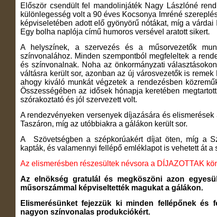
Először csendült fel mandolinjáték Nagy Lászlóné rend
különlegesség volt a 90 éves Kocsonya Imréné szereplés
képviseletében adott elő gyönyörű nótákat, míg a várda
Egy bolha naplója című humoros versével aratott sikert.
A helyszínek, a szervezés és a műsorvezetők munk
színvonalához. Minden szempontból megfeleltek a rende
és színvonalnak. Noha az önkormányzati választásoko
váltásra került sor, azonban az új városvezetők is remek
ahogy kiváló munkát végzetek a rendezésben közreműkö
Összességében az idősek hónapja keretében megtartott 
szórakoztató és jól szervezett volt.
A rendezvényeken versenyek díjazására és elismerések át
Taszáron, míg az utóbbiakra a gálákon került sor.
A Szövetségben a szépkorúakért díjat öten, míg a Sz
kapták, és valamennyi fellépő emléklapot is vehetett át a
Az elismerésben részesültek névsora a DÍJAZOTTAK kön
Az elnökség gratulál és megköszöni azon egyesül
műsorszámmal képviseltették magukat a gálákon.
Elismerésünket fejezzük ki minden fellépőnek és f
nagyon színvonalas produkciókért.