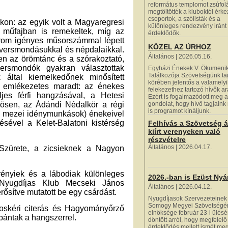
református templomot zsúfol
megtöltötték a kluboktól érk
csoportok, a szólisták és a
kon: az egyik volt a Magyaregresi
különleges rendezvény iránt
 műfajban is remekeltek, míg az
érdeklődők.
rom igényes műsorszámmal lépett
KÖZEL AZ ÚRHOZ
p versmondásukkal és népdalaikkal.
Általános | 2026.05.16.
en az örömtánc és a szórakoztató,
ersmondók gyakran választottak
Egyházi Énekek V. Ökumeni
Találkozója Szövetségünk t
 által kiemelkedőnek minősített
körében jelentős a valamelyi
n emlékezetes maradt: az énekes
felekezethez tartozó hívők a
es férfi hangzásával, a Hetesi
Ezért is fogalmazódott meg a
zösen, az Ádándi Nédalkör a régi
gondolat, hogy hívő tagjaink
is programot kínáljunk.
( mezei idénymunkások) énekeivel
ésével a Kelet-Balatoni kistérség
Felhívás a Szövetség á
kiírt verenyeken való
részvételre
Általános | 2026.04.17.
Szürete, a zicsieknek a Nagyon
rényiek és a lábodiak különleges
2026.-ban is Ezüst Nyá
i Nyugdíjas Klub Mecseki János
Általános | 2026.04.12.
rősítve mutatott be egy csárdást.
Nyugdíjasok Szervezeteinek
Somogy Megyei Szövetségé
oskéri citerás és Hagyományőrző
elnöksége február 23-i ülés
 bántak a hangszerrel.
döntött arról, hogy megfelelő
érdeklődés mellett ismét me