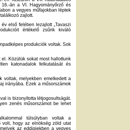
r 16.-án a VI. Hagyományőrző és
Tabon a vegyes műfajokban léptek
lálkozó zajlott.
év első felében lezajlott „Tavaszi
odukcióit értékelő zsűrik kiváló
zínpadképes produkciók voltak. Sok
 el. Közülük sokat most hallottunk
tlen katonadalok felkutatását és
k voltak, melyekben emelkedett a
faj irányába. Ezek a műsorszámok
l is bizonyította létjogosultságát.
lyen zenés műsorszámot be lehet
lkalommal túlsúlyban voltak a
olt, hogy az elnökség zöld utat
amelyek az eddigiekben a vegyes