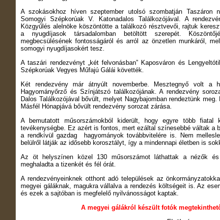
A szokásokhoz híven szeptember utolsó szombatján Taszáron n
Somogyi Szépkorúak V. Katonadalos Találkozójával. A rendezv
Közgyűlés alelnöke köszöntötte a találkozó résztvevői, rajtuk keres
a nyugdíjasok társadalomban betöltött szerepét. Köszöntő
megbecsülésének fontosságáról és arról az önzetlen munkáról, me
somogyi nyugdíjasokért tesz.
A taszári rendezvényt „két felvonásban” Kaposváron és Lengyeltó
Szépkorúak Vegyes Műfajú Gálái követték.
Két rendezvény már átnyúlt novemberbe. Mesztegnyő volt a h
Hagyományőrző és Színjátszó találkozójának. A rendezvény soro
Dalos Találkozójával bővült, melyet Nagybajomban rendeztünk meg.
Másfél Hónapjává bővült rendezvény sorozat zárása.
A bemutatott műsorszámokból kiderült, hogy egyre több fiatal ka
tevékenységbe. Ez azért is fontos, mert ezáltal színesebbé váltak a 
a rendkívül gazdag hagyományok továbbvitelére is. Nem mellesle
belülről látják az idősebb korosztályt, így a mindennapi életben is 
Az öt helyszínen közel 130 műsorszámot láthattak a nézők és
meghaladta a tizenkét és fél órát.
A rendezvényeinknek otthont adó települések az önkormányzatokkal 
megyei gáláknak, magukra vállalva a rendezés költségeit is. Az esem
és ezek a sajtóban is megfelelő nyilvánosságot kaptak.
A megyei gálákról készült fotók megtekinth