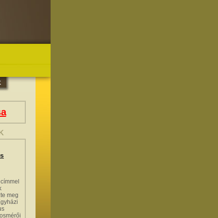
sa
K
us
címmel
k
zte meg
Egyházi
us
posmérői