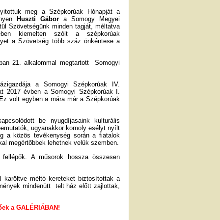
yitottuk meg a Szépkorúak Hónapját a
ényen
Huszti Gábor
a Somogy Megyei
ztül Szövetségünk minden tagját, méltatva
jében kiemelten szólt a szépkorúak
lyet a Szövetség több száz önkéntese a
tiban 21. alkalommal megtartott Somogyi
ázigazdája a Somogyi Szépkorúak IV.
zat 2017 évben a Somogyi Szépkorúak I.
 Ez volt egyben a mára már a Szépkorúak
pcsolódott be nyugdíjasaink kulturális
bemutatók, ugyanakkor komoly esélyt nyílt
g a közös tevékenység során a fiatalok
sokkal megértőbbek lehetnek velük szemben.
 fellépők. A műsorok hossza összesen
karöltve méltó kereteket biztosítottak a
ények mindenütt telt ház előtt zajlottak,
etőek a GALÉRIÁBAN!