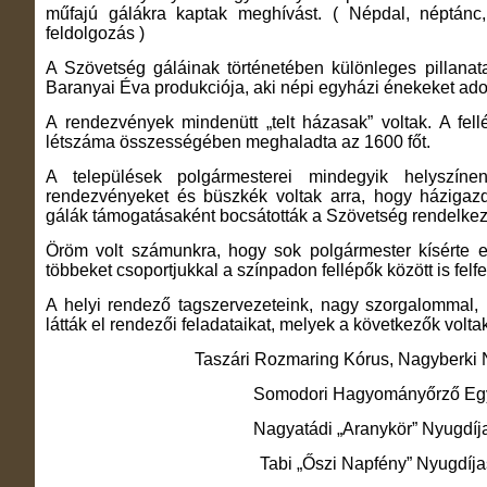
műfajú gálákra kaptak meghívást. ( Népdal, néptánc,
feldolgozás )
A Szövetség gáláinak történetében különleges pillanat
Baranyai Éva produkciója, aki népi egyházi énekeket ado
A rendezvények mindenütt „telt házasak” voltak. A fel
létszáma összességében meghaladta az 1600 főt.
A települések polgármesterei mindegyik helyszí
rendezvényeket és büszkék voltak arra, hogy házigaz
gálák támogatásaként bocsátották a Szövetség rendelkezé
Öröm volt számunkra, hogy sok polgármester kísérte el
többeket csoportjukkal a színpadon fellépők között is felf
A helyi rendező tagszervezeteink, nagy szorgalommal
látták el rendezői feladataikat, melyek a következők volta
Taszári Rozmaring Kórus, Nagyberki 
Somodori Hagyományőrző Egy
Nagyatádi „Aranykör” Nyugdíj
Tabi „Őszi Napfény” Nyugdíja