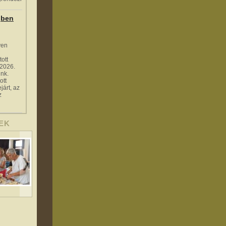
gben
ven
tott
 2026.
nk.
ott
járt, az
z
EK
Készül a szeretet
Gujás Tiborné vers,
Navrasics Jenő
szendvics
Kuminecz Edit ének
Zákányfalu