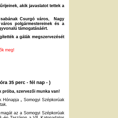
jeinek, akik javaslatot tettek a
 Csabának Csurgó város, Nagy
város polgármestereinek és a
agyvonalú támogatásáért.
ítették a gálák megszervezését
tők meg!
a 35 perc - fél nap - )
 próba, szervezői munka van!
ak Hónapja „ Somogyi Szépkorúak
tak.
i magát az a Somogyi Szépkorúak
.-én Taszáron a VII. Katonadalos