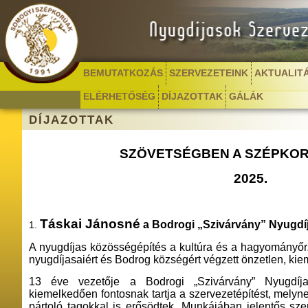
BEMUTATKOZÁS
SZERVEZETEINK
AKTUALIT
ELÉRHETŐSÉG
DÍJAZOTTAK
GÁLÁK
DÍJAZOTTAK
SZÖVETSÉGBEN A SZÉPKOR
2025.
Táskai Jánosné
a Bodrogi „Szivárvány” Nyugdí
1.
A nyugdíjas közösségépítés a kultúra és a hagyományőrz
nyugdíjasaiért és Bodrog községért végzett önzetlen, ki
13 éve vezetője a Bodrogi „Szivárvány” Nyugdíj
kiemelkedően fontosnak tartja a szervezetépítést, mely
pártoló tagokkal is erősödtek. Munkájában jelentős sz