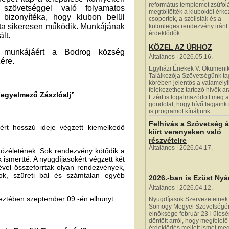
református templomot zsúfol
szövetséggel való folyamatos
megtöltötték a kluboktól érk
 bizonyítéka, hogy klubon belül
csoportok, a szólisták és a
 óta sikeresen működik. Munkájának
különleges rendezvény iránt
érdeklődők.
lt.
KÖZEL AZ ÚRHOZ
en munkájáért a Bodrog község
Általános | 2026.05.16.
ére.
Egyházi Énekek V. Ökumeni
Találkozója Szövetségünk t
körében jelentős a valamelyi
felekezethez tartozó hívők a
i „Fegyelmező Zászlóalj”
Ezért is fogalmazódott meg a
gondolat, hogy hívő tagjaink
is programot kínáljunk.
Felhívás a Szövetség á
rt hosszú ideje végzett kiemelkedő
kiírt verenyeken való
részvételre
Általános | 2026.04.17.
közéletének. Sok rendezvény kötődik a
ismertté. A nyugdíjasokért végzett két
ével összeforrtak olyan rendezvények,
lok, szüreti bál és számtalan egyéb
2026.-ban is Ezüst Nyá
Általános | 2026.04.12.
eztében szeptember 09.-én elhunyt.
Nyugdíjasok Szervezeteinek
Somogy Megyei Szövetségé
elnöksége február 23-i ülés
döntött arról, hogy megfelelő
érdeklődés mellett ismét me