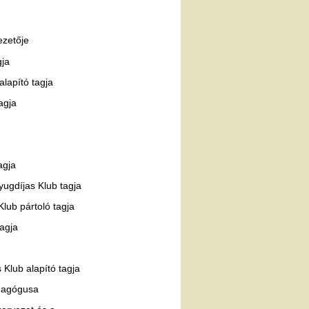
ezetője
gja
lapító tagja
tagja
agja
 Nyugdíjas Klub tagja
lub pártoló tagja
tagja
Klub alapító tagja
edagógusa