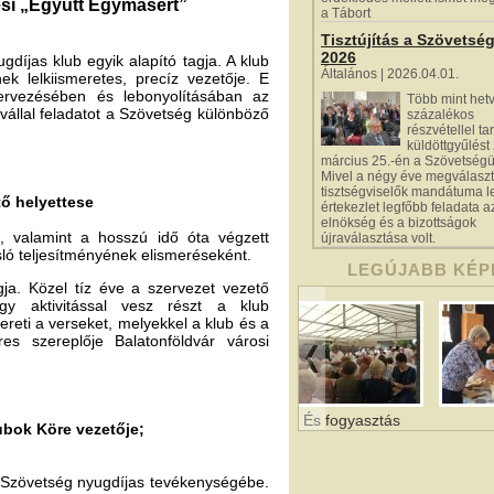
regresi „Együtt Egymásért”
a Tábort
Tisztújítás a Szövetsé
2026
íjas klub egyik alapító tagja. A klub
Általános | 2026.04.01.
k lelkiismeretes, precíz vezetője. E
zervezésében és lebonyolításában az
Több mint het
vállal feladatot a Szövetség különböző
százalékos
részvétellel tar
küldöttgyűlést
március 25.-én a Szövetségü
Mivel a négy éve megválaszt
tisztségviselők mandátuma le
tő helyettese
értekezlet legfőbb feladata a
elnökség és a bizottságok
, valamint a hosszú idő óta végzett
újraválasztása volt.
ló teljesítményének elismeréseként.
LEGÚJABB KÉP
gja. Közel tíz éve a szervezet vezető
gy aktivitással vesz részt a klub
reti a verseket, melyekkel a klub és a
es szereplője Balatonföldvár városi
És fogyasztás
ubok Köre vezetője;
a Szövetség nyugdíjas tevékenységébe.