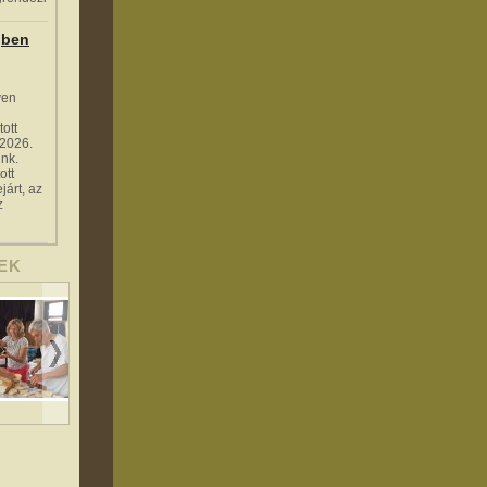
gben
ven
tott
 2026.
nk.
ott
járt, az
z
EK
Készül a szeretet
Gujás Tiborné vers,
Navrasics Jenő
szendvics
Kuminecz Edit ének
Zákányfalu