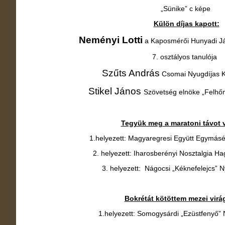
„Sünike” c képe
Külön díjas kapott:
Neményi Lotti
a Kaposmérői Hunyadi Ján
7. osztályos tanulója
Szűts András
Csomai Nyugdíjas
Stikel János
Szövetség elnöke „Felhő
Tegyük meg a maratoni távot 
1.helyezett: Magyaregresi Együtt Egymásé
2. helyezett: Iharosberényi Nosztalgia Ha
3. helyezett: Nágocsi „Kéknefelejcs” N
Bokrétát kötöttem mezei vir
1.helyezett: Somogysárdi „Ezüstfenyő” 