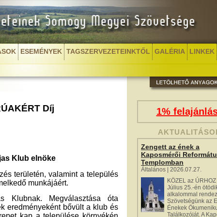
ÁSOK
ESEMÉNYEK
TAGSZERVEZETEINKTŐL
GALÉRIA
LINKEK
ÚAKÉRT Díj
1% felajánlá
AKTUALITÁSO
Zengett az ének a
Kaposmérői Reformát
jas Klub elnöke
Templomban
Általános | 2026.07.27.
és területén, valamint a település
KÖZEL az ÚRHOZ 
emelkedő munkájáért.
Július 25.-én ötödi
alkalommal rende
as Klubnak. Megválasztása óta
Szövetségünk az 
nek eredményeként bővült a klub és
Énekek Ökumenik
Találkozóját. A Ka
erepet kap a települése környékén