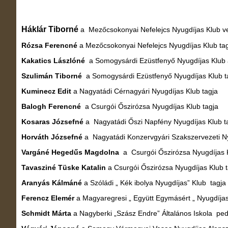
Háklár Tiborné
a Mezőcsokonyai Nefelejcs Nyugdíjas Klub v
Rózsa Ferencné
a Mezőcsokonyai Nefelejcs Nyugdíjas Klub ta
Kakatics Lászlóné
a Somogysárdi Ezüstfenyő Nyugdíjas Klub a
Szulimán Tiborné
a Somogysárdi Ezüstfenyő Nyugdíjas Klub 
Kuminecz Edit
a Nagyatádi Cérnagyári Nyugdíjas Klub tagja
Balogh Ferencné
a Csurgói Őszirózsa Nyugdíjas Klub tagja
Kosaras Józsefné
a Nagyatádi Őszi Napfény Nyugdíjas Klub t
Horváth Józsefné
a Nagyatádi Konzervgyári Szakszervezeti
Vargáné Hegedűs Magdolna
a Csurgói Őszirózsa Nyugdíjas K
Tavasziné Tüske Katalin
a Csurgói Őszirózsa Nyugdíjas Klub 
Aranyás Kálmáné
a Szóládi „ Kék ibolya Nyugdíjas” Klub tagja
Ferencz Elemér
a Magyaregresi „ Együtt Egymásért „ Nyugdíjas 
Schmidt Márta
a Nagyberki „Szász Endre” Általános Iskola p