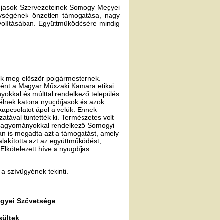
gdíjasok Szervezeteinek Somogy Megyei
nységének önzetlen támogatása, nagy
yolításában. Együttműködésére mindig
ák meg először polgármesternek.
ként a Magyar Műszaki Kamara etikai
yokkal és múlttal rendelkező település
 élnek katona nyugdíjasok és azok
kapcsolatot ápol a velük. Ennek
zatával tüntették ki. Természetes volt
 hagyományokkal rendelkező Somogyi
an is megadta azt a támogatást, amely
alakította azt az együttműködést,
Elkötelezett híve a nyugdíjas
 a szívügyének tekinti.
gyei Szövetsége
sültek