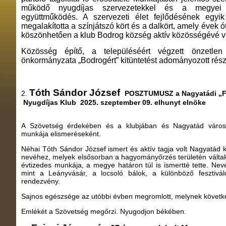
működő nyugdíjas szervezetekkel és a megyei 
együttműködés. A szervezeti élet fejlődésének egyik
megalakította a színjátszó kört és a dalkört, amely évek
köszönhetően a klub Bodrog község aktív közösségévé vá
Közösség építő, a településéért végzett önzetl
önkormányzata „Bodrogért” kitüntetést adományozott rész
Tóth Sándor József
2.
POSZTUMUSZ a Nagyatád
Nyugdíjas Klub 2025. szeptember 09. elhunyt elnöke
A Szövetség érdekében és a klubjában és Nagyatád városé
munkája elismeréseként.
Néhai Tóth Sándor József ismert és aktív tagja volt Nagyatád 
nevéhez, melyek elsősorban a hagyományőrzés területén váltak 
évtizedes munkája, a megye határon túl is ismertté tette. Nev
mint a Leányvásár, a locsoló bálok, a különböző fesztivá
rendezvény.
Sajnos egészsége az utóbbi évben megromlott, melynek követk
Emlékét a Szövetség megőrzi. Nyugodjon békében.