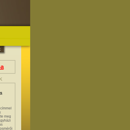
sa
K
us
címmel
k
zte meg
Egyházi
us
posmérői