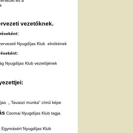
gdíjas Alapszervezet és a
ja
vezeti vezetőknek.
réseként:
ervezeti Nyugdíjas Klub elnökének
réseként:
g Nyugdíjas Klub vezetőjének
ezettjei:
as „ Tavaszi munka” című képe
ás
Csomai Nyugdíjas Klub tagja
t Egymásért Nyugdíjas Klub