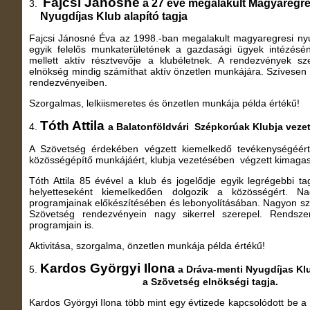
Fajcsi Jánosné
a 27 éve megalakult Magya
3.
Nyugdíjas Klub alapító tagja
Fajcsi Jánosné Éva az 1998.-ban megalakult magyaregresi nyugd
egyik felelős munkaterületének a gazdasági ügyek intézéséne
mellett aktív résztvevője a klubéletnek. A rendezvények s
elnökség mindig számíthat aktív önzetlen munkájára. Szívesen 
rendezvényeiben.
Szorgalmas, lelkiismeretes és önzetlen munkája példa értékű!
Tóth Attila
4.
a Balatonföldvári Szépkorúak Klubja veze
A Szövetség érdekében végzett kiemelkedő tevékenységéért
közösségépítő munkájáért, klubja vezetésében végzett kimagas
Tóth Attila 85 évével a klub és jogelődje egyik legrégebbi ta
helyetteseként kiemelkedően dolgozik a közösségért. Na
programjainak előkészítésében és lebonyolításában. Nagyon sze
Szövetség rendezvényein nagy sikerrel szerepel. Rendszer
programjain is.
Aktivitása, szorgalma, önzetlen munkája példa értékű!
Kardos Györgyi Ilona
5.
a Dráva-menti Nyugdíjas Kl
a Szövetség elnökségi tagja.
Kardos Györgyi Ilona több mint egy évtizede kapcsolódott be 