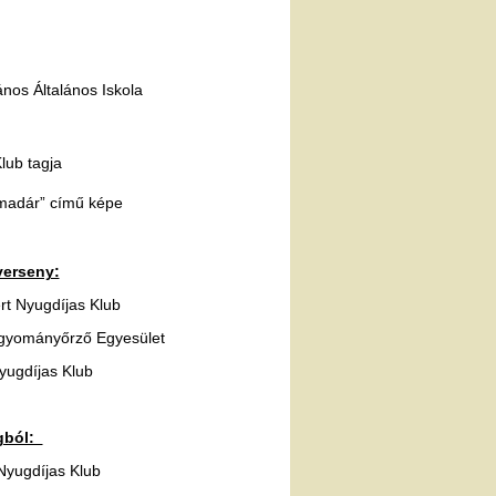
os Általános Iskola
 Klub tagja
madár” című képe
verseny:
rt Nyugdíjas Klub
gyományőrző Egyesület
yugdíjas Klub
ágból:
Nyugdíjas Klub