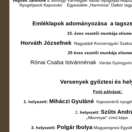
Végvári Jánosné
a Somogy Vármegyei Vasas Nyu
Nyugdíjasok Kaposvári Egyesülete „Harmónia” Dalkör tag
Emléklapok adományozása a tagszer
15. éves vezetői munkája elisme
Horváth Józsefnek
Nagyatádi Konzervgyári Szaksz
25 éves vezetői munkája elisme
Rónai Csaba Istvánnénak
Várdai Gyöngyvirá
Versenyek győztesi és hely
Fotó pályázat:
Miháczi Gyuláné
1. helyezett:
Kaposmérői nyugdíj
Szűts Andr
2
. helyezett:
„Alkonnyat" című képe
Polgár Ibolya
3. helyezett:
Magyaregresi Együt