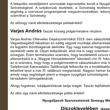
A település vezetőjeként szorosabb kapcsolatba került a Nyu
Szövetségével. A szépkorúak tisztelete, a Szövetség tevéke
segítség a szervezet programjainak megszervezésében. lebon
számíthat a Szövetség.
Az idősügy iránti elkötelezettsége példaértékű!
Varjas András
Taszár község polgármestere részére.
Varjas András Okleveles Gépészmérnököt 2019.-ben választott
Végzettségéből fakadóan és eddig végzett munkája elismerése
és fegyelmi bizottságának alelnöke. Egy nagy katonai hagyomán
vezetését vette át. Olyan települését, ahol ma is nagy számban
özvegyei. Ezért természetes számára, hogy kezdetektől szoros 
elismeréséül is a „Magyar Honvédelemért” kitüntető cím III. foko
az is számára, hogy hogy a polgármesterré választásakor már
Szépkorúak Katonadalos Találkozóját felkarolta és a továbbiakb
lehetővé teszi a mai XI. találkozó megtartását. Nagyon hamar ki
amely nagy segítséget jelent a megyei nyugdíjas szövetségnek. 
társadalom támogatásának.
Ahogy fogalmaz, lokálpatriótának tartja magát. Taszár fejlődését
Az idős ügy iránti elkötelezettsége példa értékű!
Nyugdíjasok Szervezeteinek Somogy Me
Díszoklevelében
része