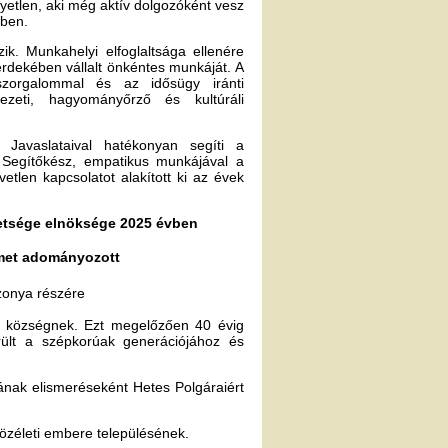
gyetlen, aki még aktív dolgozóként vesz
ében.
ik. Munkahelyi elfoglaltsága ellenére
rdekében vállalt önkéntes munkáját. A
zorgalommal és az idősügy iránti
vezeti, hagyományőrző és kultúráli
Javaslataival hatékonyan segíti a
 Segítőkész, empatikus munkájával a
vetlen kapcsolatot alakított ki az évek
etsége elnöksége 2025 évben
met adományozott
onya részére
 községnek. Ezt megelőzően 40 évig
rült a szépkorúak generációjához és
ának elismeréseként Hetes Polgáraiért
zéleti embere településének.