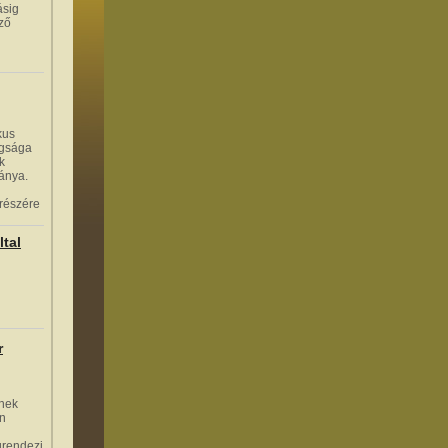
ásig
ező
kus
agsága
k
ránya.
 részére
ltal
r
nek
én
grendezi