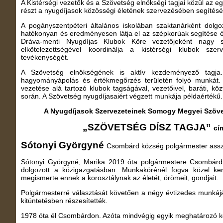
A Kistérségi vezetők és a Szövetség elnökségi tagjai közül az e
részt a nyugdíjasok közösségi életének szervezésében segítés
A pogányszentpéteri általános iskolában szaktanárként dolgoz
hatékonyan és eredményesen látja el az szépkorúak segítése é
Dráva-menti Nyugdíjas Klubok Köre vezetőjeként nagy s
elkötelezettségével koordinálja a kistérségi klubok szer
tevékenységét.
A Szövetség elnökségének is aktív kezdeményező tagja. 
hagyományápolás és értékmegőrzés területén folyó munkát.
vezetése alá tartozó klubok tagságával, vezetőivel, baráti, köz
során. A Szövetség nyugdíjasaiért végzett munkája példaértékű.
A Nyugdíjasok Szervezeteinek Somogy Megyei Szöv
„SZÖVETSÉG DÍSZ TAGJA”
cí
Sótonyi Györgyné
Csombárd község polgármester assz
Sótonyi Györgyné, Marika 2019 óta polgármestere Csombárd
dolgozott a közigazgatásban. Munkakörénél fogva közel ke
megismerte ennek a korosztálynak az életét, örömeit, gondjait.
Polgármesterré választását követően a négy évtizedes munkáj
kitüntetésben részesítették.
1978 óta él Csombárdon. Azóta mindvégig egyik meghatározó kö