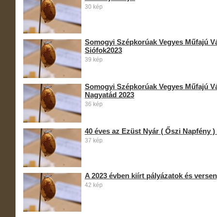
30 kép
Somogyi Szépkorúak Vegyes Műfajú Vá
Siófok2023
39 kép
Somogyi Szépkorúak Vegyes Műfajú Vá
Nagyatád 2023
36 kép
40 éves az Ezüst Nyár ( Őszi Napfény 
37 kép
A 2023 évben kiírt pályázatok és verse
42 kép