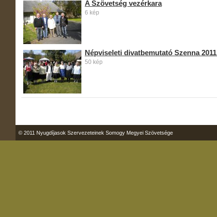
A Szövetség vezérkara
6 kép
Népviseleti divatbemutató Szenna 201
50 kép
© 2011 Nyugdíjasok Szervezeteinek Somogy Megyei Szövetsége