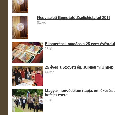
Népviseleti Bemutató Zselickisfalud 2019
52 kép
Elismerések átadása a 25 éves évfordu
36 kép
25 éves a Szövetség. Jubileumi Ünnepi
44 kép
Magyar honvédelem napja, emlékezés a 
befejezésére
22 kép