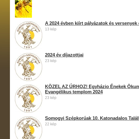
A 2024 évben kiírt pályázatok és versenyek 
13 kép
2024 év díjazottjai
23 kép
KÖZEL AZ ÚRHOZ! Egyházio Énekek Ökume
Evangélikus templom 2024
23 kép
Somogyi Szépkorúak 10. Katonadalos Talál
22 kép