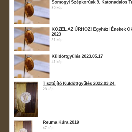
Somogyi Szépkorúak 9. Katonadalos Ta
30 kép
KÖZEL AZ ÚRHOZ! Egyházi Énekek Oku
2023
31 kép
Küldöttgyűlés 2023.05.17
41 kép
Tisztújító Küldöttgyűlés 2022.03.24.
28 kép
Reuma Kúra 2019
47 kép