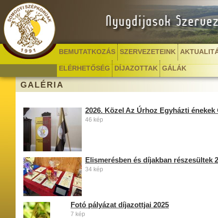
BEMUTATKOZÁS
SZERVEZETEINK
AKTUALIT
ELÉRHETŐSÉG
DÍJAZOTTAK
GÁLÁK
GALÉRIA
2026. Közel Az Úrhoz Egyházti énekek
46 kép
Elismerésben és díjakban részesültek 
34 kép
Fotó pályázat díjazottjai 2025
7 kép