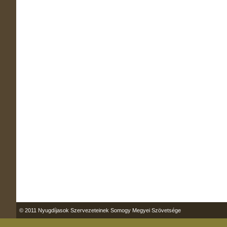
© 2011 Nyugdíjasok Szervezeteinek Somogy Megyei Szövetsége